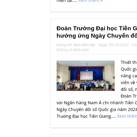
hiện tại....
Xem thêm
Đoàn Trường Đại học Tiền G
hưởng ứng Ngày Chuyển đổi
Đăng bởi:
Ban Biên tập
Ngày:
09-10-2024
Ch
Không có bình luận
Thiết t
Quốc gi
nâng ca
viên về 
đổi số,
Đoàn Tr
với Ngân hàng Nam Á chi nhánh Tiền 
Ngày Chuyển đổi số Quốc gia năm 2024
Trường Đại học Tiền Giang....
Xem thê