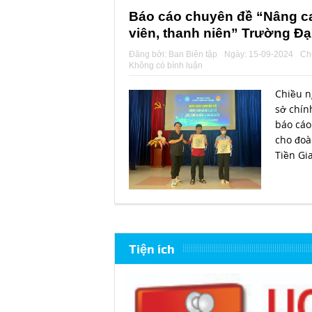
Báo cáo chuyên đề “Nâng c
viên, thanh niên” Trường Đạ
Đăng bởi:
Ban Biên tập
Ngày:
15-09-2024
Ch
Không có bình luận
Chiều n
sở chín
báo cáo
cho đoà
Tiền Gia
Tiện ích