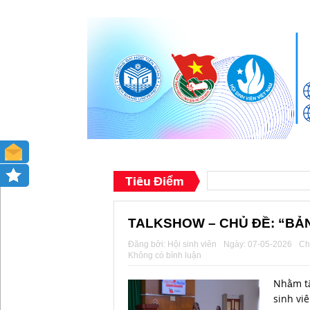
Tiêu Điểm
TALKSHOW – CHỦ ĐỀ: “BẢ
Đăng bởi:
Hội sinh viên
Ngày:
07-05-2026
Ch
Không có bình luận
Nhằm tă
sinh viê