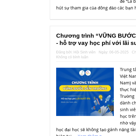
đề “La 
hút sự tham gia của đông đảo các bạn hộ
Chương trình “VỮNG BƯỚ
- hỗ trợ vay học phí với lãi 
Đăng bởi:
Hội Sinh viên
Ngày:
06-05-2025
Ch
Không có bình luận
Trung t
Việt Na
Nam) và
thực hi
Trường 
dành ch
sinh viê
học trê
nhờ vậy
học đại học sẽ không tạo gánh nặng tài