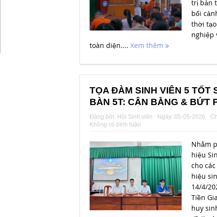
trị bản
bối cản
thời tạo
nghiệp 
toàn diện....
Xem thêm
TỌA ĐÀM SINH VIÊN 5 TỐT
BÀN 5T: CÂN BẰNG & BỨT 
Đăng bởi:
Hội Sinh viên
Ngày:
05-05-2026
Ch
Không có bình luận
Nhằm ph
hiệu Si
cho các
hiệu si
14/4/20
Tiền Gi
huy sin