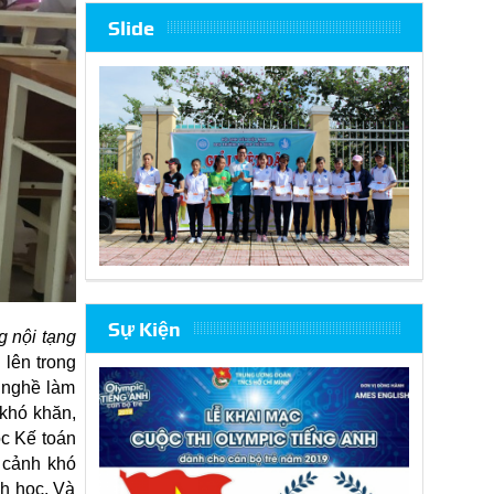
Slide
Sự Kiện
g nội tạng
 lên trong
o nghề làm
 khó khăn,
ọc Kế toán
cảnh khó
nh học. Và