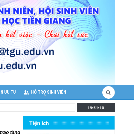
ÊN ƯU TÚ
HỖ TRỢ SINH VIÊN
19:51:11
Tiện ích
trao tặng