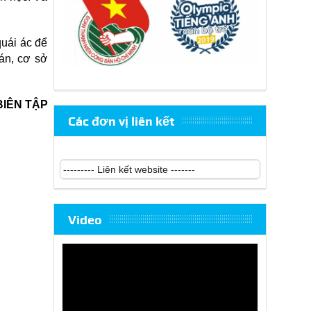
quái ác để
án, cơ sở
BIÊN TẬP
Các đơn vị liên kết
Video