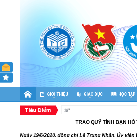
GIỚI THIỆU
GIÁO DỤC
HỌC TẬP 
Tiêu Điểm
“Hành trình Về địa chỉ đỏ”
TRAO QUỸ TÌNH BẠN HỖ 
Ngày 19/6/2020, đồng chí Lê Trung Nhân, Ủy viên 