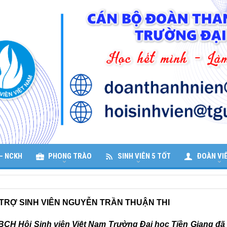
– NCKH
PHONG TRÀO
SINH VIÊN 5 TỐT
ĐOÀN VI
TRỢ SINH VIÊN NGUYỄN TRẦN THUẬN THI
BCH Hội Sinh viên Việt Nam Trường Đại học Tiền Giang đã 