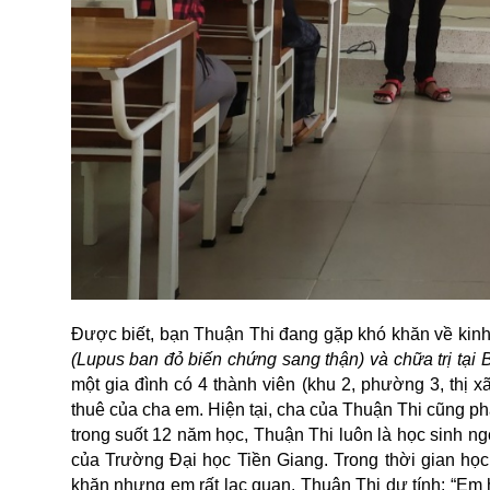
Được biết, bạn Thuận Thi đang gặp khó khăn về kinh
(Lupus ban đỏ biến chứng sang thận) và chữa trị tại
một gia đình có 4 thành viên (khu 2, phường 3, thị x
thuê của cha em. Hiện tại, cha của Thuận Thi cũng ph
trong suốt 12 năm học, Thuận Thi luôn là học sinh n
của Trường Đại học Tiền Giang. Trong thời gian học 
khăn nhưng em rất lạc quan. Thuận Thi dự tính: “Em h