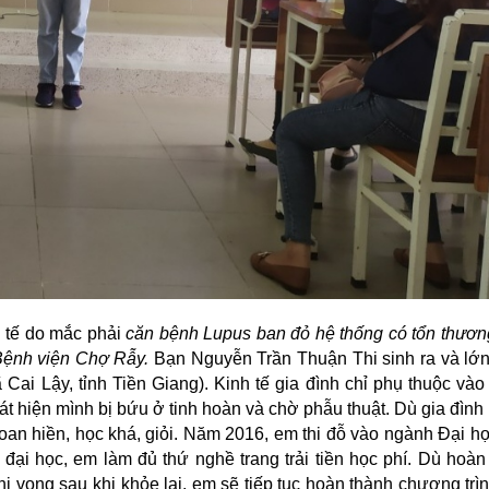
 tế do mắc phải
căn bệnh Lupus ban đỏ hệ thống có tổn thươn
 Bệnh viện Chợ Rẫy.
Bạn Nguyễn Trần Thuận Thi sinh ra và lớn
ã Cai Lậy, tỉnh Tiền Giang). Kinh tế gia đình chỉ phụ thuộc và
át hiện mình bị bứu ở tinh hoàn và chờ phẫu thuật. Dù gia đình
goan hiền, học khá, giỏi. Năm 2016, em thi đỗ vào ngành Đại h
đại học, em làm đủ thứ nghề trang trải tiền học phí.
Dù hoàn 
i vọng sau khi khỏe lại, em sẽ tiếp tục hoàn thành chương trì