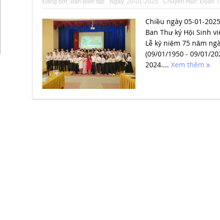
Đăng bởi:
Ban Biên tập
Ngày:
20-01-2025
Chuyên mục:
Đoàn T
Chiều ngày 05-01-2025
Ban Thư ký Hội Sinh vi
Lễ kỷ niệm 75 năm ngà
(09/01/1950 - 09/01/20
2024....
Xem thêm