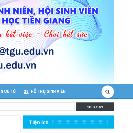
ÊN ƯU TÚ
HỖ TRỢ SINH VIÊN
16:37:42
Tiện ích