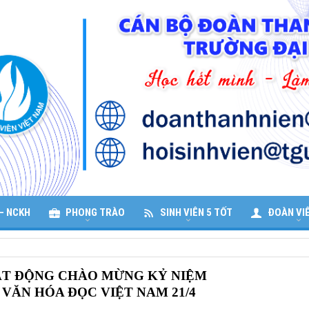
– NCKH
PHONG TRÀO
SINH VIÊN 5 TỐT
ĐOÀN VI
OẠT ĐỘNG CHÀO MỪNG KỶ NIỆM
VĂN HÓA ĐỌC VIỆT NAM 21/4