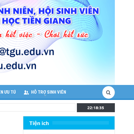
ÊN ƯU TÚ
HỖ TRỢ SINH VIÊN
22:18:38
Tiện ích