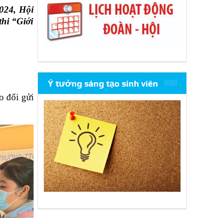
024, Hội
hi “Giới
Ý tưởng sáng tạo sinh viên
o đổi gửi