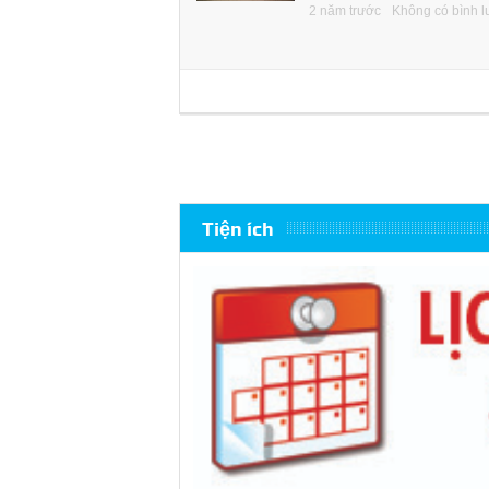
2 năm trước
Không có bình l
Tiện ích