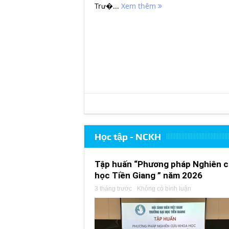
Trư�...
Xem thêm
Học tập - NCKH
Tập huấn “Phương pháp Nghiên cứ
học Tiền Giang ” năm 2026
3 tháng trước
Không có bình luận